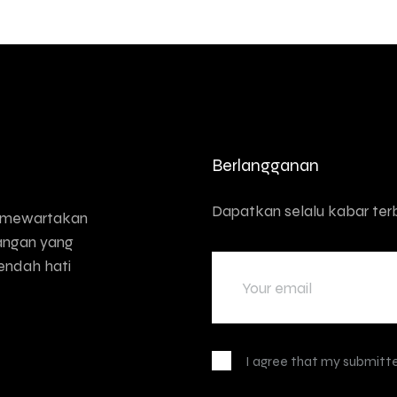
Berlangganan
Dapatkan selalu kabar terb
g mewartakan
langan yang
rendah hati
I agree that my submitte