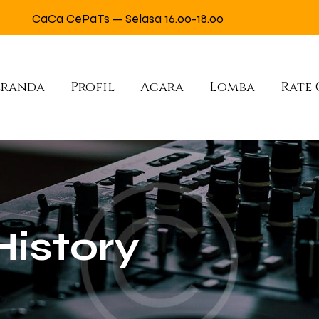
CaCa CePaTs — Selasa 16.00-18.00
eranda
Profil
Acara
Lomba
Rate
History