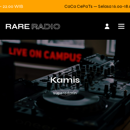
22.00 WIB
CaCa CePaTs — Selasa 16.00-18.00
Kamis
superadmin