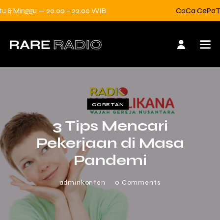
Minggu — 20.00 – 22.00 WIB
CaCa CePaTs — Se
CORETAN
3 Tips Mencari
Pekerjaan di Masa
Pandemi
adminkonten
0
Comments