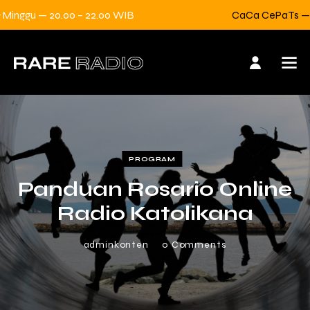
nggu — 20.00 – 22.00 WIB
CaCa CePaTs — Sel
PROGRAM
Panduan Rosario Online
Radio Katolikana
adminkonten
0
Comments