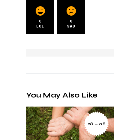
0
0
LOL
SAD
You May Also Like
28 — 08