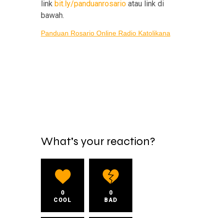
link
bit.ly/panduanrosario
atau link di
bawah.
Panduan Rosario Online Radio Katolikana
What's your reaction?
0
0
COOL
BAD